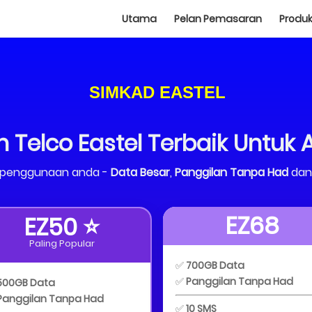
Utama
Pelan Pemasaran
Produ
SIMKAD EASTEL
n Telco Eastel Terbaik Untuk 
ut penggunaan anda -
Data Besar
,
Panggilan Tanpa Had
dan
EZ68
EZ50 ⭐
Paling Popular
✅
700GB Data
✅
Panggilan Tanpa Had
500GB Data
Panggilan Tanpa Had
✅
10 SMS