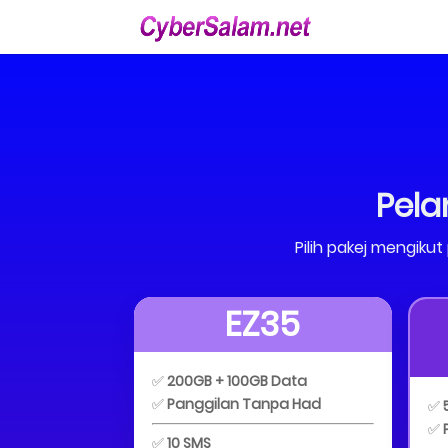
Pela
Pilih pakej mengik
EZ35
✅
200GB + 100GB Data
✅
Panggilan Tanpa Had
✅
✅
✅
10 SMS