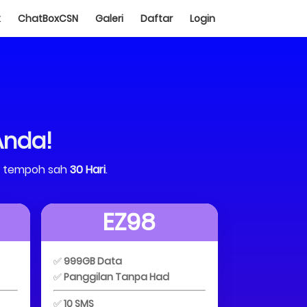
k
ChatBoxCSN
Galeri
Daftar
Login
Anda!
 tempoh sah
30 Hari
.
EZ98
✅
999GB Data
✅
Panggilan Tanpa Had
✅
10 SMS